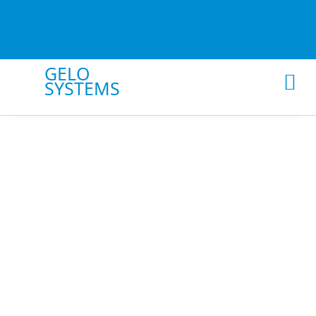
GELO
SYSTEMS
Google Unt