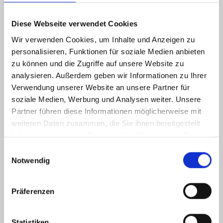
unbekannt. Ein uraltes Sprichwort besagt „Ein
Diese Webseite verwendet Cookies
Bild sagt mehr als tausend Worte“ und dieser
Wir verwenden Cookies, um Inhalte und Anzeigen zu
Gedanke trifft perfekt auf das Videomarketing
personalisieren, Funktionen für soziale Medien anbieten
zu. Anstelle eines einzelnen Bildes oder Wortes
zu können und die Zugriffe auf unsere Website zu
haben Sie so viel mehr Möglichkeiten in Form
analysieren. Außerdem geben wir Informationen zu Ihrer
Verwendung unserer Website an unsere Partner für
eines gesamten Videos, wodurch die Botschaft
soziale Medien, Werbung und Analysen weiter. Unsere
viel wirkungsvoller wird, als wenn es nur
Partner führen diese Informationen möglicherweise mit
einzelne Wörter wären.
weiteren Daten zusammen, die Sie ihnen bereitgestellt
haben oder die sie im Rahmen Ihrer Nutzung der Dienste
Wie man so schön sagt: Eine Million Worte sind
gesammelt haben.
Einwilligungsauswahl
nicht genug – aber ein Video könnte es
Notwendig
durchaus sein!
Präferenzen
JETZT ÜBER UNSER ANGEBOT
INFORMIEREN
Statistiken