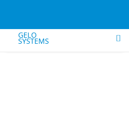
GELO
SYSTEMS
Google Unt