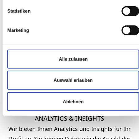
Statistiken
AKTUELLE INFORMATIONEN
Marketing
Sie können Ihr Profil nutzen, um wichtige
Informationen Ihres Unternehmens wie
Öffnungszeiten, Kontaktdaten und aktuelle
Alle zulassen
Angebote bereitzustellen. Potenzielle Kunden
erhalten somit immer die neuesten
Auswahl erlauben
Informationen.
Ablehnen
ANALYTICS & INSIGHTS
Wir bieten Ihnen Analytics und Insights für Ihr
Profil an. Sie können Daten wie die Anzahl der