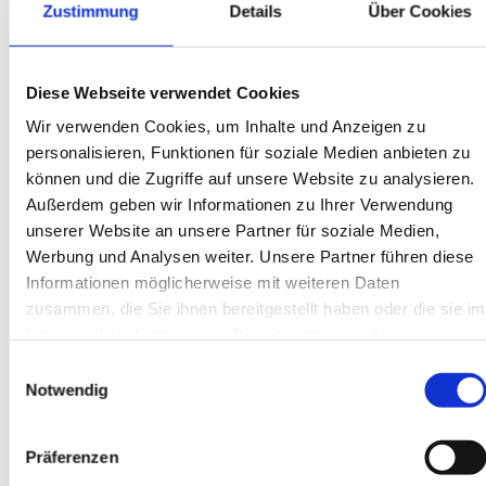
MEHR SICHTBARKEIT
Zustimmung
Details
Über Cookies
Durch ein Google Unternehmensprofil wird Ihr
Unternehmen bei relevanten Suchanfragen in
Diese Webseite verwendet Cookies
der Google-Suche und auf Google-Maps
Wir verwenden Cookies, um Inhalte und Anzeigen zu
angezeigt. Potenzielle Kunden werden so auf
personalisieren, Funktionen für soziale Medien anbieten zu
Ihr Unternehmen aufmerksam.
können und die Zugriffe auf unsere Website zu analysieren.
Außerdem geben wir Informationen zu Ihrer Verwendung
unserer Website an unsere Partner für soziale Medien,
Werbung und Analysen weiter. Unsere Partner führen diese
Informationen möglicherweise mit weiteren Daten
KUNDENBEWERTUNGEN
zusammen, die Sie ihnen bereitgestellt haben oder die sie im
Kunden können auf Ihrem Profil Bewertungen
Rahmen Ihrer Nutzung der Dienste gesammelt haben.
und Rezensionen hinterlassen. Positive
Einwilligungsauswahl
Notwendig
Bewertungen stärken das Vertrauen
potenzieller Kunden und können zu mehr
Präferenzen
Geschäftsabschlüssen führen.